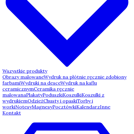
Wszystkie produkty
Obrazy malowane
Wydruk na płótnie ręcznie zdobiony
farbami
Wydruki na desce
Wydruk na kaflu
ceramicznym
Ceramika ręcznie
malowana
Plakaty
Poduszki
Koszulki
Koszulki z
wydrukiem
Odzież
Chusty i opaski
Torby i
worki
Notesy
Magnesy
Pocztówki
Kalendarz
Inne
Kontakt