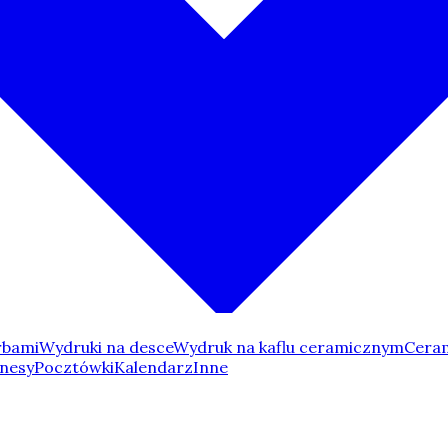
rbami
Wydruki na desce
Wydruk na kaflu ceramicznym
Ceram
nesy
Pocztówki
Kalendarz
Inne