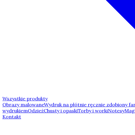
Wszystkie produkty
Obrazy malowane
Wydruk na płótnie ręcznie zdobiony fa
wydrukiem
Odzież
Chusty i opaski
Torby i worki
Notesy
Mag
Kontakt