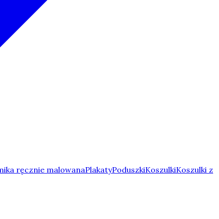
ika ręcznie malowana
Plakaty
Poduszki
Koszulki
Koszulki z