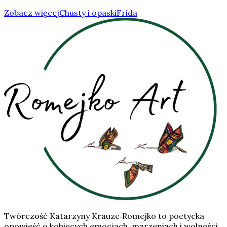
Zobacz więcej
Chusty i opaski
Frida
Twórczość Katarzyny Krauze‑Romejko to poetycka
opowieść o kobiecych emocjach, marzeniach i wolności,