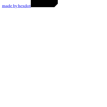
made
by
hexdot