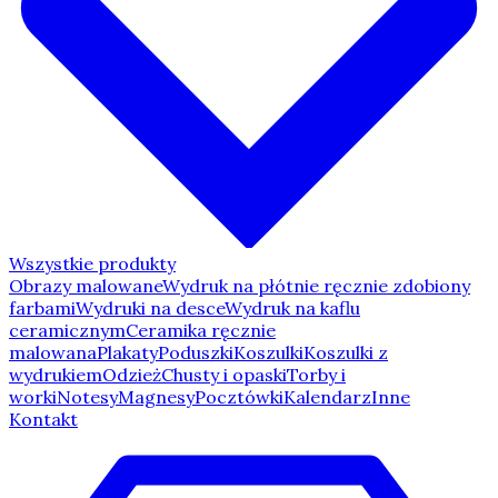
Wszystkie produkty
Obrazy malowane
Wydruk na płótnie ręcznie zdobiony
farbami
Wydruki na desce
Wydruk na kaflu
ceramicznym
Ceramika ręcznie
malowana
Plakaty
Poduszki
Koszulki
Koszulki z
wydrukiem
Odzież
Chusty i opaski
Torby i
worki
Notesy
Magnesy
Pocztówki
Kalendarz
Inne
Kontakt