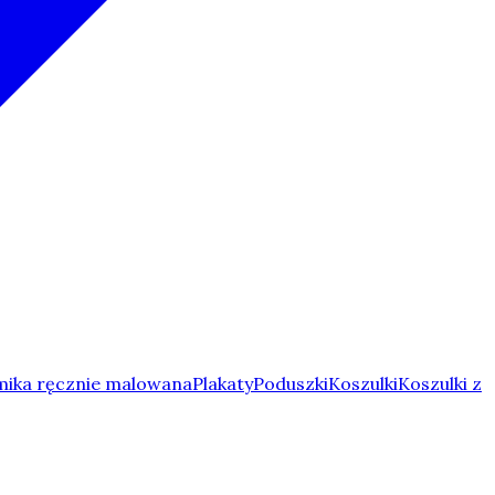
ika ręcznie malowana
Plakaty
Poduszki
Koszulki
Koszulki z