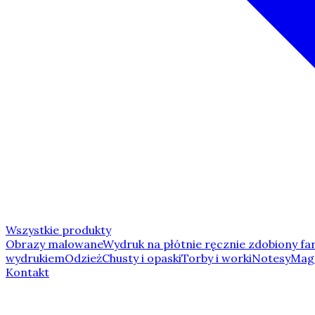
Wszystkie produkty
Obrazy malowane
Wydruk na płótnie ręcznie zdobiony fa
wydrukiem
Odzież
Chusty i opaski
Torby i worki
Notesy
Mag
Kontakt