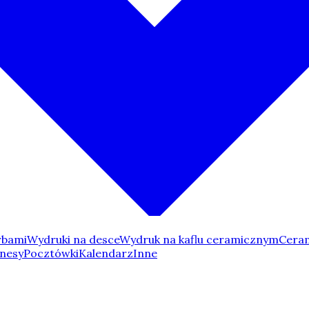
rbami
Wydruki na desce
Wydruk na kaflu ceramicznym
Ceram
nesy
Pocztówki
Kalendarz
Inne